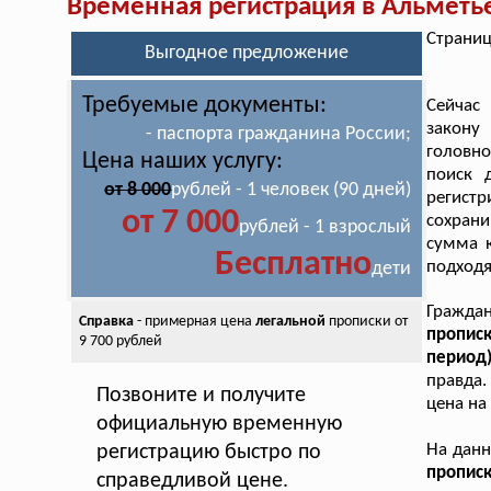
Временная регистрация в Альметь
Страниц
Выгодное предложение
Требуемые документы:
Сейчас
закону
- паспорта гражданина России;
головно
Цена наших услугу:
поиск 
от 8 000
рублей - 1 человек (90 дней)
регист
от 7 000
сохрани
рублей - 1 взрослый
сумма 
Бесплатно
подходя
дети
Граждан
Справка
- примерная цена
легальной
прописки от
прописк
9 700 рублей
период
правда.
Позвоните и получите
цена на
официальную временную
На дан
регистрацию быстро по
пропис
справедливой цене.