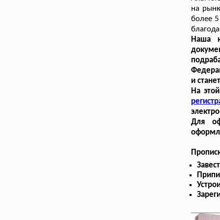
на рынк
более 5
благода
Наша к
докуме
подраб
Федера
и стане
На это
регист
электро
Для оф
оформле
Пропис
Завес
Припи
Устрои
Зарег